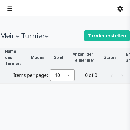
Meine Turniere
Turnier erstellen
Name
Anzahl der
Er
des
Modus
Spiel
Status
Teilnehmer
a
Turniers
Items per page:
10
0 of 0