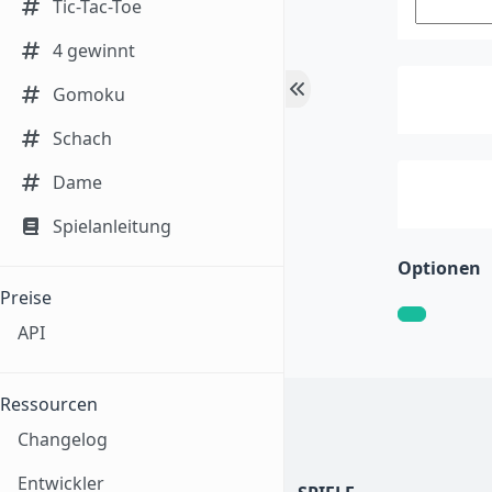
Tic-Tac-Toe
4 gewinnt
Gomoku
Schach
Dame
Spielanleitung
Optionen
Preise
API
Ressourcen
Changelog
Entwickler