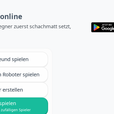
 online
gner zuerst schachmatt setzt,
eund spielen
 Roboter spielen
r erstellen
spielen
zufälligen Spieler