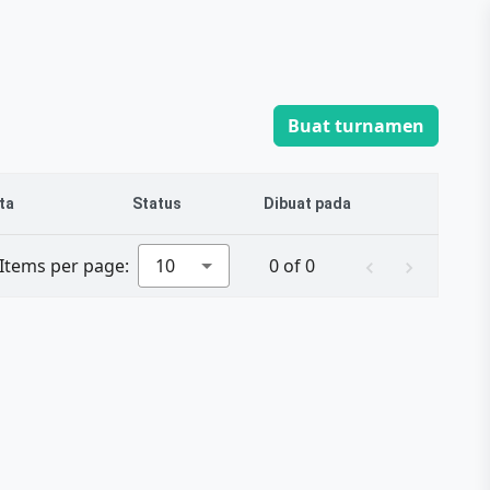
Buat turnamen
ta
Status
Dibuat pada
Items per page:
10
0 of 0