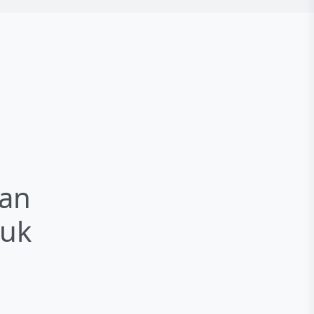
g
an
tuk