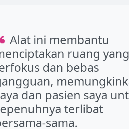
Alat ini membantu
menciptakan ruang yan
terfokus dan bebas
gangguan, memungkink
saya dan pasien saya un
sepenuhnya terlibat
bersama-sama.