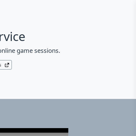
rvice
online game sessions.
s