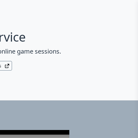
rvice
online game sessions.
s