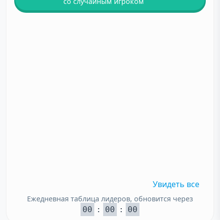
со случайным игроком
Увидеть все
Ежедневная таблица лидеров, обновится через
00
:
00
:
00