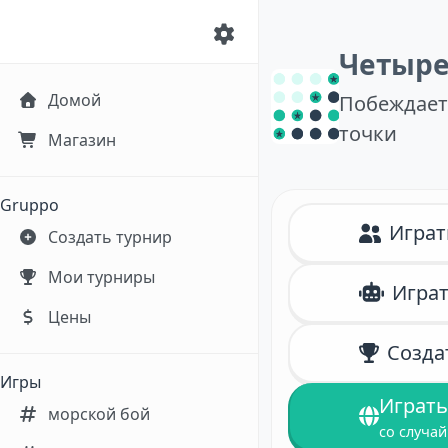
Четыре
Домой
Побеждает
точки
Магазин
Gruppo
Играт
Создать турнир
Мои турниры
Играт
Цены
Созда
Игры
Играть
морской бой
со случа