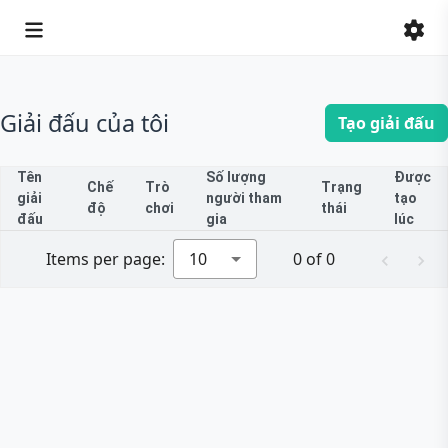
Giải đấu của tôi
Tạo giải đấu
Tên
Số lượng
Được
Chế
Trò
Trạng
giải
người tham
tạo
độ
chơi
thái
đấu
gia
lúc
Items per page:
10
0 of 0