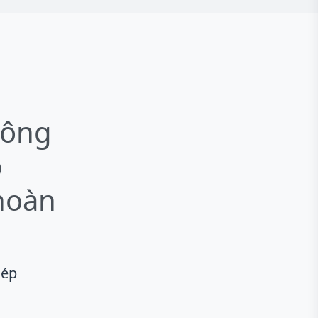
hông
p
 hoàn
hép