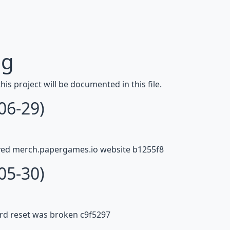
og
his project will be documented in this file.
06-29)
d merch.papergames.io website b1255f8
05-30)
d reset was broken c9f5297