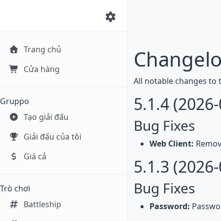
Trang chủ
Changel
Cửa hàng
All notable changes to t
5.1.4 (2026-
Gruppo
Tạo giải đấu
Bug Fixes
Giải đấu của tôi
Web Client:
Remove
Giá cả
5.1.3 (2026-
Bug Fixes
Trò chơi
Battleship
Password:
Passwor