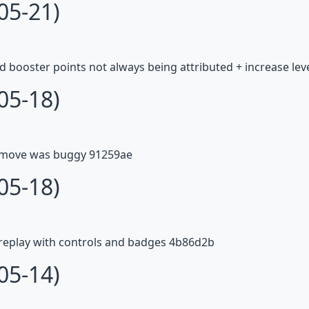
05-21)
d booster points not always being attributed + increase lev
05-18)
move was buggy 91259ae
05-18)
eplay with controls and badges 4b86d2b
05-14)