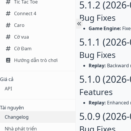
Tic Tac Toe
5.1.2 (2026-
Connect 4
Bug Fixes
Caro
Game Engine:
Fixe
Cờ vua
5.1.1 (2026-
Cờ Đam
Bug Fixes
Hướng dẫn trò chơi
Replay:
Backward 
5.1.0 (2026-
Giá cả
API
Features
Replay:
Enhanced r
Tài nguyên
5.0.9 (2026-
Changelog
Bug Fixes
Nhà phát triển