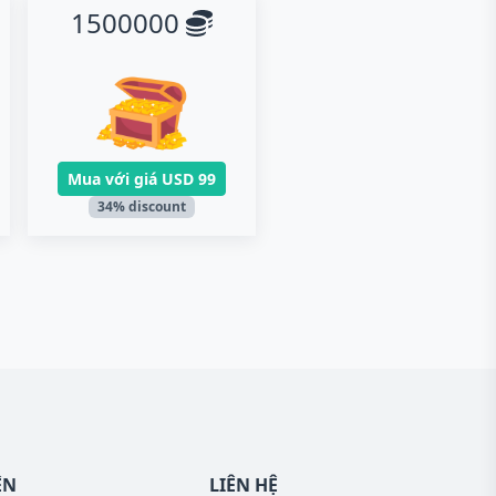
1500000
Mua với giá
USD 99
34% discount
ÊN
LIÊN HỆ