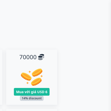
70000
Mua với giá
USD 6
14% discount