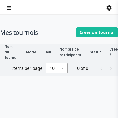
Mes tournois
Créer un tournoi
Nom
Nombre de
Créé
du
Mode
Jeu
Statut
participants
à
tournoi
Items per page:
10
0 of 0